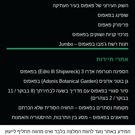
השוק העירוני של פאפוס בעיר העתיקה
שופינג בפאפוס
פרימרק פאפוס
מרכזי קניות ושווקים בפאפוס
חנות רשת ג'מבו בפאפוס – Jumbo
אתרי תיירות
הספינה הטרופה אדְרו 3 (Edro III Shipwreck) בפאפוס
גן בוטני אדוניס (Adonis Botanical Garden) בפאפוס
סיור סגוויי בפאפוס עם מדריך בשעה לבחירתך (8 בבוקר / 11
בבוקר / 2 בצהרים)
מקומות נסתרים בפאפוס – החוויה הסודית שלא הכרתם
מוזיאונים בפאפוס – מסע בין התרבות, ההיסטוריה והאמנות
המידע באתר נועד להוות המלצה בלבד ואינו מהווה תחליף לייעוץ