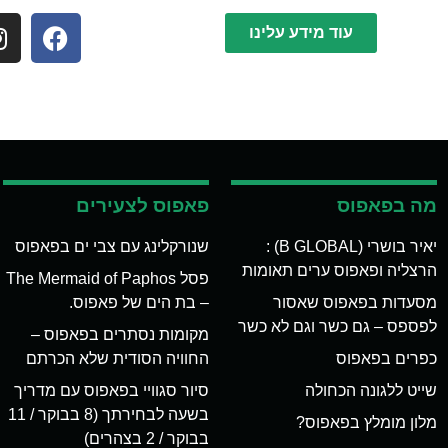
עוד מידע עלינו
מה בפאפוס
פאפוס לצעירים
יאיר בושרי (B GLOBAL) :
שנורקלינג עם צבי ים בפאפוס
הרצליה ופאפוס ערים תאומות
פסל The Mermaid of Paphos
מסעדות בפאפוס שאסור
– בת הים של פאפוס.
לפספס – גם כשר וגם לא כשר
מקומות נסתרים בפאפוס –
כפרים בפאפוס
החוויה הסודית שלא הכרתם
שייט ללגונה הכחולה
סיור סגוויי בפאפוס עם מדריך
בשעה לבחירתך (8 בבוקר / 11
מלון מומלץ בפאפוס?
בבוקר / 2 בצהרים)