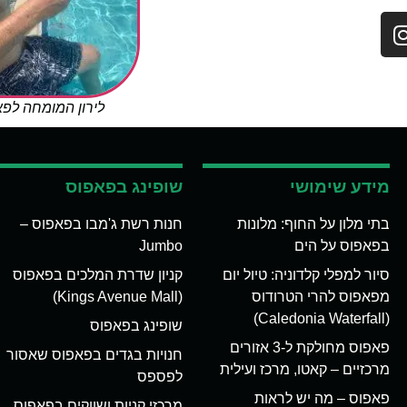
לירון המומחה לפ
מידע שימושי
שופינג בפאפוס
בתי מלון על החוף: מלונות
חנות רשת ג'מבו בפאפוס –
בפאפוס על הים
Jumbo
סיור למפלי קלדוניה: טיול יום
קניון שדרת המלכים בפאפוס
מפאפוס להרי הטרודוס
(Kings Avenue Mall)
(Caledonia Waterfall)
שופינג בפאפוס
פאפוס מחולקת ל-3 אזורים
חנויות בגדים בפאפוס שאסור
מרכזיים – קאטו, מרכז ועילית
לפספס
פאפוס – מה יש לראות
מרכזי קניות ושווקים בפאפוס