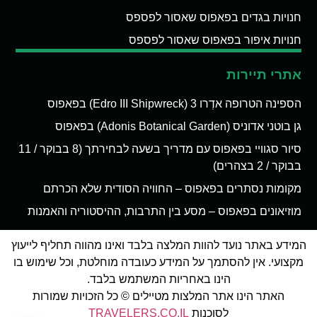
חנויות בגדים בפאפוס שאסור לפספס
חנויות איפור בפאפוס שאסור לפספס
אתרי תיירות
הספינה הטרופה אדְרו 3 (Edro III Shipwreck) בפאפוס
גן בוטני אדוניס (Adonis Botanical Garden) בפאפוס
סיור סגוויי בפאפוס עם מדריך בשעה לבחירתך (8 בבוקר / 11
בבוקר / 2 בצהרים)
מקומות נסתרים בפאפוס – החוויה הסודית שלא הכרתם
מוזיאונים בפאפוס – מסע בין התרבות, ההיסטוריה והאמנות
המידע באתר נועד להוות המלצה בלבד ואינו מהווה תחליף לייעוץ
מקצועי. אין להסתמך על המידע כעובדה מוחלטת, וכל שימוש בו
הינו באחריות המשתמש בלבד.
האתר הינו אתר המלצות מטיילים © כל הזכויות שמורות
לסוכנות
TRAVELERS.CO.IL