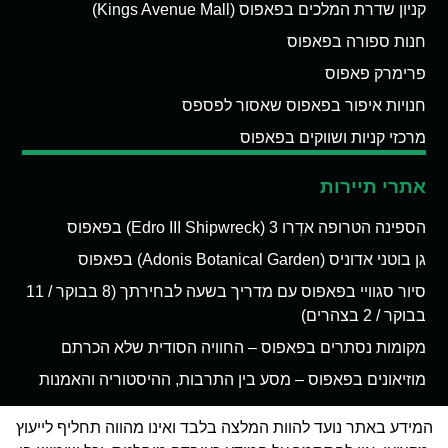
קניון שדרת המלכים בפאפוס (Kings Avenue Mall)
חנות ספורה בפאפוס
פרימרק פאפוס
חנויות איפור בפאפוס שאסור לפספס
מרכזי קניות ושווקים בפאפוס
אתרי תיירות
הספינה הטרופה אדְרו 3 (Edro III Shipwreck) בפאפוס
גן בוטני אדוניס (Adonis Botanical Garden) בפאפוס
סיור סגוויי בפאפוס עם מדריך בשעה לבחירתך (8 בבוקר / 11
בבוקר / 2 בצהרים)
מקומות נסתרים בפאפוס – החוויה הסודית שלא הכרתם
מוזיאונים בפאפוס – מסע בין התרבות, ההיסטוריה והאמנות
המידע באתר נועד להוות המלצה בלבד ואינו מהווה תחליף לייעוץ