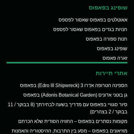
שופינג בפאפוס
אאוטלטים בפאפוס שאסור לפספס
חנויות בגדים בפאפוס שאסור לפספס
חנות ספורה בפאפוס
שופינג בפאפוס
זארה פאפוס
אתרי תיירות
הספינה הטרופה אדְרו 3 (Edro III Shipwreck) בפאפוס
גן בוטני אדוניס (Adonis Botanical Garden) בפאפוס
סיור סגוויי בפאפוס עם מדריך בשעה לבחירתך (8 בבוקר / 11
בבוקר / 2 בצהרים)
מקומות נסתרים בפאפוס – החוויה הסודית שלא הכרתם
מוזיאונים בפאפוס – מסע בין התרבות, ההיסטוריה והאמנות