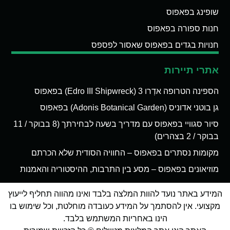
שופינג בפאפוס
חנות ספורה בפאפוס
חנויות בגדים בפאפוס שאסור לפספס
אתרי תיירות
הספינה הטרופה אדְרו 3 (Edro III Shipwreck) בפאפוס
גן בוטני אדוניס (Adonis Botanical Garden) בפאפוס
סיור סגוויי בפאפוס עם מדריך בשעה לבחירתך (8 בבוקר / 11
בבוקר / 2 בצהרים)
מקומות נסתרים בפאפוס – החוויה הסודית שלא הכרתם
מוזיאונים בפאפוס – מסע בין התרבות, ההיסטוריה והאמנות
המידע באתר נועד להוות המלצה בלבד ואינו מהווה תחליף לייעוץ
מקצועי. אין להסתמך על המידע כעובדה מוחלטת, וכל שימוש בו
הינו באחריות המשתמש בלבד.