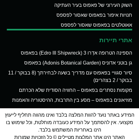
השוק העירוני של פאפוס בעיר העתיקה
חנויות איפור בפאפוס שאסור לפספס
אאוטלטים בפאפוס שאסור לפספס
אתרי תיירות
הספינה הטרופה אדְרו 3 (Edro III Shipwreck) בפאפוס
גן בוטני אדוניס (Adonis Botanical Garden) בפאפוס
סיור סגוויי בפאפוס עם מדריך בשעה לבחירתך (8 בבוקר / 11
בבוקר / 2 בצהרים)
מקומות נסתרים בפאפוס – החוויה הסודית שלא הכרתם
מוזיאונים בפאפוס – מסע בין התרבות, ההיסטוריה והאמנות
המידע באתר נועד להוות המלצה בלבד ואינו מהווה תחליף לייעוץ
מקצועי. אין להסתמך על המידע כעובדה מוחלטת, וכל שימוש בו
הינו באחריות המשתמש בלבד.
האתר הינו אתר המלצות מטיילים © כל הזכויות שמורות