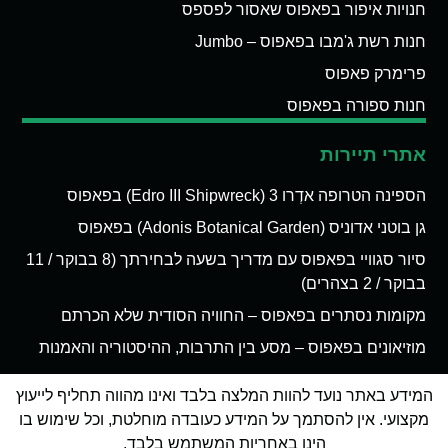
חנויות איפור בפאפוס שאסור לפספס
חנות רשת ג'מבו בפאפוס – Jumbo
פרימרק פאפוס
חנות ספורה בפאפוס
אתרי תיירות
הספינה הטרופה אדְרו 3 (Edro III Shipwreck) בפאפוס
גן בוטני אדוניס (Adonis Botanical Garden) בפאפוס
סיור סגוויי בפאפוס עם מדריך בשעה לבחירתך (8 בבוקר / 11
בבוקר / 2 בצהרים)
מקומות נסתרים בפאפוס – החוויה הסודית שלא הכרתם
מוזיאונים בפאפוס – מסע בין התרבות, ההיסטוריה והאמנות
המידע באתר נועד להוות המלצה בלבד ואינו מהווה תחליף לייעוץ
מקצועי. אין להסתמך על המידע כעובדה מוחלטת, וכל שימוש בו
הינו באחריות המשתמש בלבד.