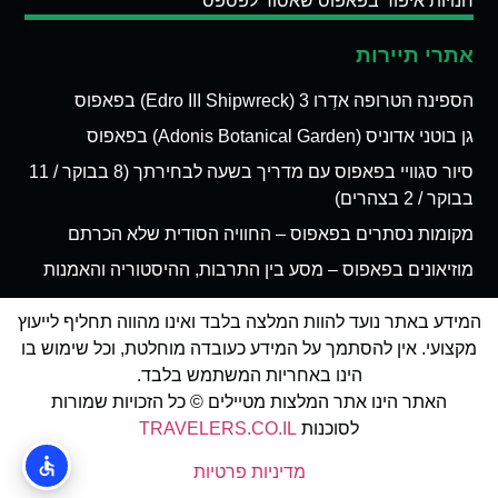
חנויות איפור בפאפוס שאסור לפספס
אתרי תיירות
הספינה הטרופה אדְרו 3 (Edro III Shipwreck) בפאפוס
גן בוטני אדוניס (Adonis Botanical Garden) בפאפוס
סיור סגוויי בפאפוס עם מדריך בשעה לבחירתך (8 בבוקר / 11
בבוקר / 2 בצהרים)
מקומות נסתרים בפאפוס – החוויה הסודית שלא הכרתם
מוזיאונים בפאפוס – מסע בין התרבות, ההיסטוריה והאמנות
המידע באתר נועד להוות המלצה בלבד ואינו מהווה תחליף לייעוץ
מקצועי. אין להסתמך על המידע כעובדה מוחלטת, וכל שימוש בו
הינו באחריות המשתמש בלבד.
האתר הינו אתר המלצות מטיילים © כל הזכויות שמורות
לסוכנות
TRAVELERS.CO.IL
מדיניות פרטיות