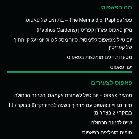
מה בפאפוס
פסל The Mermaid of Paphos – בת הים של פאפוס.
מלון פאפוס גארדן קפריסין (Paphos Gardens)
יום טיול מפאפוס ללימסול: סיור מסלול טיול יומי על קו החוף
של קפריסין
מסעדות דגים מומלצות בפאפוס
יער פאפוס
פאפוס לצעירים
מהעיר פאפוס – יום טיול לשמורת אקמאס והלגונה הכחולה
סיור סגוויי בפאפוס עם מדריך בשעה לבחירתך (8 בבוקר / 11
בבוקר / 2 בצהרים)
שייט ללגונה הכחולה
חופים מומלצים בפאפוס