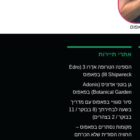
אפוס
אתרי תיירות
הספינה הטרופה אדְרו 3 (Edro
III Shipwreck) בפאפוס
גן בוטני אדוניס (Adonis
Botanical Garden) בפאפוס
סיור סגוויי בפאפוס עם מדריך
בשעה לבחירתך (8 בבוקר / 11
בבוקר / 2 בצהרים)
מקומות נסתרים בפאפוס –
החוויה הסודית שלא הכרתם