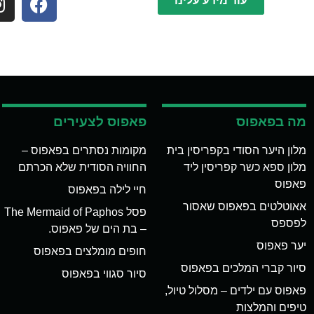
עוד מידע עלינו
מה בפאפוס
פאפוס לצעירים
מלון היער הסודי בקפריסין בית
מקומות נסתרים בפאפוס –
מלון ספא כשר קפריסין ליד
החוויה הסודית שלא הכרתם
פאפוס
חיי לילה בפאפוס
אאוטלטים בפאפוס שאסור
פסל The Mermaid of Paphos
לפספס
– בת הים של פאפוס.
יער פאפוס
חופים מומלצים בפאפוס
סיור קברי המלכים בפאפוס
סיור סגווי בפאפוס
פאפוס עם ילדים – מסלול טיול,
טיפים והמלצות