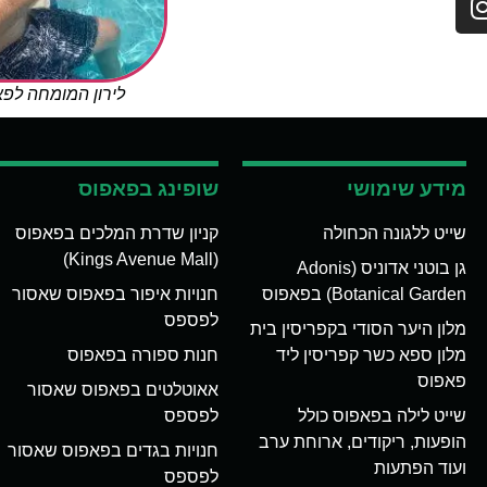
לירון המומחה לפ
מידע שימושי
שופינג בפאפוס
שייט ללגונה הכחולה
קניון שדרת המלכים בפאפוס
(Kings Avenue Mall)
גן בוטני אדוניס (Adonis
Botanical Garden) בפאפוס
חנויות איפור בפאפוס שאסור
לפספס
מלון היער הסודי בקפריסין בית
מלון ספא כשר קפריסין ליד
חנות ספורה בפאפוס
פאפוס
אאוטלטים בפאפוס שאסור
שייט לילה בפאפוס כולל
לפספס
הופעות, ריקודים, ארוחת ערב
חנויות בגדים בפאפוס שאסור
ועוד הפתעות
לפספס