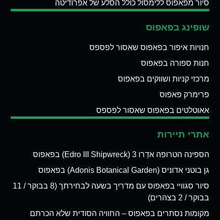
סיור מפאפוס ללימסול כולל הסלע של אפרודיטה
שופינג בפאפוס
חנויות איפור בפאפוס שאסור לפספס
חנות ספורה בפאפוס
מרכזי קניות ושווקים בפאפוס
פרימרק פאפוס
אאוטלטים בפאפוס שאסור לפספס
אתרי תיירות
הספינה הטרופה אדְרו 3 (Edro III Shipwreck) בפאפוס
גן בוטני אדוניס (Adonis Botanical Garden) בפאפוס
סיור סגוויי בפאפוס עם מדריך בשעה לבחירתך (8 בבוקר / 11
בבוקר / 2 בצהרים)
מקומות נסתרים בפאפוס – החוויה הסודית שלא הכרתם