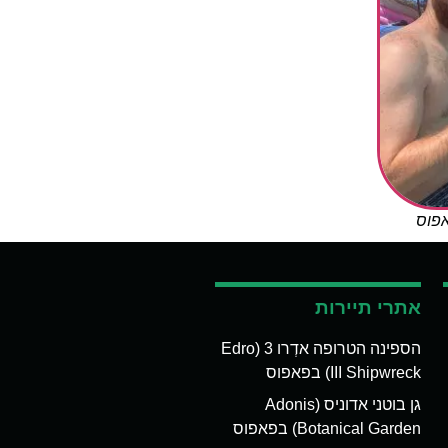
אפוס
אתרי תיירות
הספינה הטרופה אדְרו 3 (Edro
III Shipwreck) בפאפוס
גן בוטני אדוניס (Adonis
Botanical Garden) בפאפוס