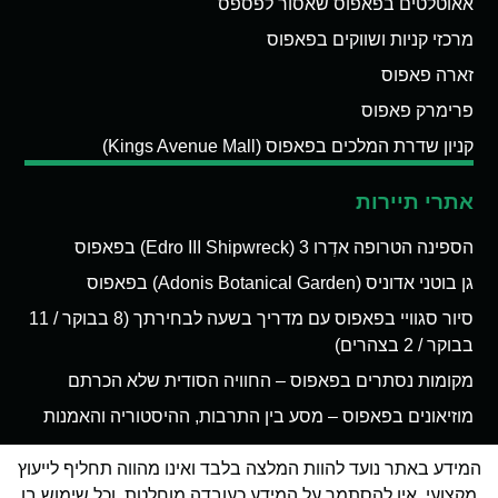
אאוטלטים בפאפוס שאסור לפספס
מרכזי קניות ושווקים בפאפוס
זארה פאפוס
פרימרק פאפוס
קניון שדרת המלכים בפאפוס (Kings Avenue Mall)
אתרי תיירות
הספינה הטרופה אדְרו 3 (Edro III Shipwreck) בפאפוס
גן בוטני אדוניס (Adonis Botanical Garden) בפאפוס
סיור סגוויי בפאפוס עם מדריך בשעה לבחירתך (8 בבוקר / 11
בבוקר / 2 בצהרים)
מקומות נסתרים בפאפוס – החוויה הסודית שלא הכרתם
מוזיאונים בפאפוס – מסע בין התרבות, ההיסטוריה והאמנות
המידע באתר נועד להוות המלצה בלבד ואינו מהווה תחליף לייעוץ
מקצועי. אין להסתמך על המידע כעובדה מוחלטת, וכל שימוש בו