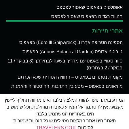
אאוטלטים בפאפוס שאסור לפספס
חנויות בגדים בפאפוס שאסור לפספס
אתרי תיירות
הספינה הטרופה אדְרו 3 (Edro III Shipwreck) בפאפוס
גן בוטני אדוניס (Adonis Botanical Garden) בפאפוס
סיור סגוויי בפאפוס עם מדריך בשעה לבחירתך (8 בבוקר / 11
בבוקר / 2 בצהרים)
מקומות נסתרים בפאפוס – החוויה הסודית שלא הכרתם
מוזיאונים בפאפוס – מסע בין התרבות, ההיסטוריה והאמנות
המידע באתר נועד להוות המלצה בלבד ואינו מהווה תחליף לייעוץ
מקצועי. אין להסתמך על המידע כעובדה מוחלטת, וכל שימוש בו
הינו באחריות המשתמש בלבד.
האתר הינו אתר המלצות מטיילים © כל הזכויות שמורות
לסוכנות
TRAVELERS.CO.IL