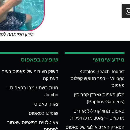
לירון המומחה לפ
מידע שימושי
שופינג בפאפוס
Kefalos Beach Tourist
השוק העירוני של פאפוס בעיר
Village – כפר הנופש קפלוס
העתיקה
פאפוס
חנות רשת ג'מבו בפאפוס –
מלון פאפוס גארדן קפריסין
Jumbo
(Paphos Gardens)
זארה פאפוס
פאפוס מחולקת ל-3 אזורים
שופינג בפאפוס
מרכזיים – קאטו, מרכז ועילית
אאוטלטים בפאפוס שאסור
הפארק הארכיאולוגי של פאפוס
לפספס