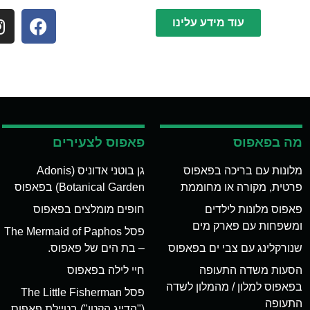
עוד מידע עלינו
מה בפאפוס
פאפוס לצעירים
מלונות עם בריכה בפאפוס
גן בוטני אדוניס (Adonis
פרטית, מקורה או מחוממת
Botanical Garden) בפאפוס
פאפוס מלונות לילדים
חופים מומלצים בפאפוס
ומשפחות עם פארק מים
פסל The Mermaid of Paphos
שנורקלינג עם צבי ים בפאפוס
– בת הים של פאפוס.
הסעות משדה התעופה
חיי לילה בפאפוס
בפאפוס למלון / מהמלון לשדה
פסל The Little Fisherman
התעופה
("הדייג הקטן") בטיילת פאפוס