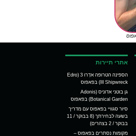
אפוס
אתרי תיירות
הספינה הטרופה אדְרו 3 (Edro
III Shipwreck) בפאפוס
גן בוטני אדוניס (Adonis
Botanical Garden) בפאפוס
סיור סגוויי בפאפוס עם מדריך
בשעה לבחירתך (8 בבוקר / 11
בבוקר / 2 בצהרים)
מקומות נסתרים בפאפוס –