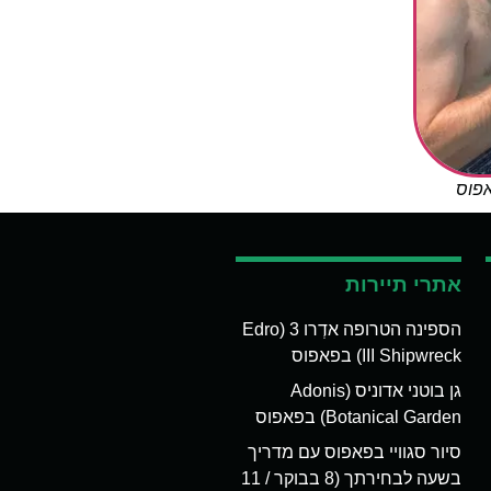
אפוס
אתרי תיירות
הספינה הטרופה אדְרו 3 (Edro
III Shipwreck) בפאפוס
גן בוטני אדוניס (Adonis
Botanical Garden) בפאפוס
סיור סגוויי בפאפוס עם מדריך
בשעה לבחירתך (8 בבוקר / 11