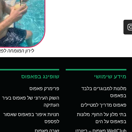
לירון המומחה לפ
מידע שימושי
שופינג בפאפוס
מלונות למבוגרים בלבד
פרימרק פאפוס
בפאפוס
השוק העירוני של פאפוס בעיר
פאפוס מדריך למטיילים
העתיקה
בתי מלון על החוף: מלונות
חנויות איפור בפאפוס שאסור
בפאפוס על הים
לפספס
WellClub פאפוס – ריזורט
זארה פאפוס