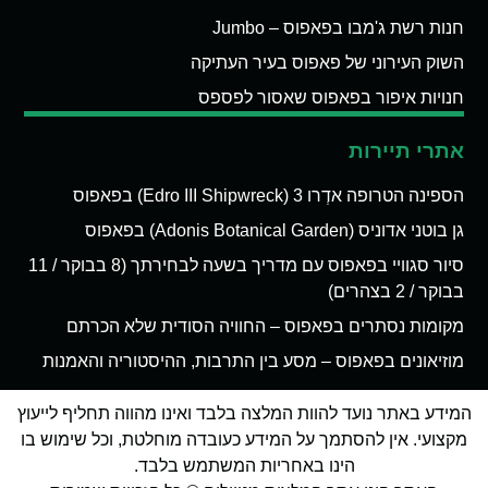
חנות רשת ג'מבו בפאפוס – Jumbo
השוק העירוני של פאפוס בעיר העתיקה
חנויות איפור בפאפוס שאסור לפספס
אתרי תיירות
הספינה הטרופה אדְרו 3 (Edro III Shipwreck) בפאפוס
גן בוטני אדוניס (Adonis Botanical Garden) בפאפוס
סיור סגוויי בפאפוס עם מדריך בשעה לבחירתך (8 בבוקר / 11
בבוקר / 2 בצהרים)
מקומות נסתרים בפאפוס – החוויה הסודית שלא הכרתם
מוזיאונים בפאפוס – מסע בין התרבות, ההיסטוריה והאמנות
המידע באתר נועד להוות המלצה בלבד ואינו מהווה תחליף לייעוץ
מקצועי. אין להסתמך על המידע כעובדה מוחלטת, וכל שימוש בו
הינו באחריות המשתמש בלבד.