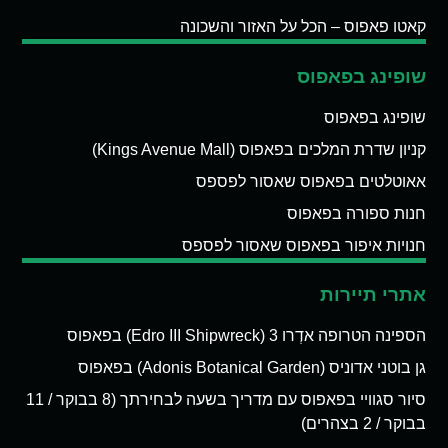
קאטו פאפוס – הכל על האזור והשכונה
שופינג בפאפוס
שופינג בפאפוס
קניון שדרת המלכים בפאפוס (Kings Avenue Mall)
אאוטלטים בפאפוס שאסור לפספס
חנות ספורה בפאפוס
חנויות איפור בפאפוס שאסור לפספס
אתרי תיירות
הספינה הטרופה אדְרו 3 (Edro III Shipwreck) בפאפוס
גן בוטני אדוניס (Adonis Botanical Garden) בפאפוס
סיור סגוויי בפאפוס עם מדריך בשעה לבחירתך (8 בבוקר / 11
בבוקר / 2 בצהרים)