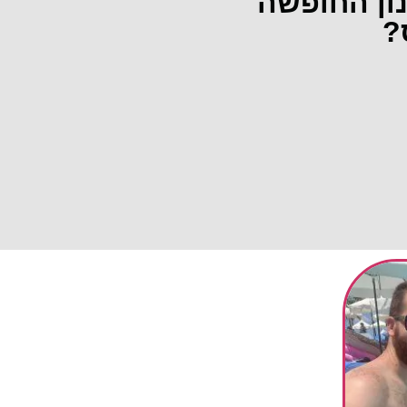
נון החופשה
?