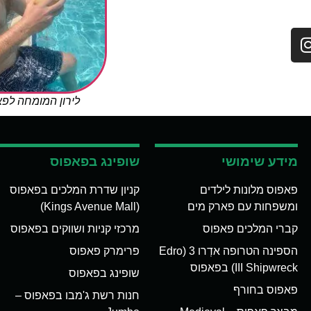
לירון המומחה לפ
מידע שימושי
שופינג בפאפוס
פאפוס מלונות לילדים
קניון שדרת המלכים בפאפוס
ומשפחות עם פארק מים
(Kings Avenue Mall)
קברי המלכים פאפוס
מרכזי קניות ושווקים בפאפוס
הספינה הטרופה אדְרו 3 (Edro
פרימרק פאפוס
III Shipwreck) בפאפוס
שופינג בפאפוס
פאפוס בחורף
חנות רשת ג'מבו בפאפוס –