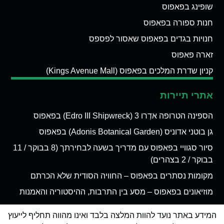
שופינג בפאפוס
חנות ספורה בפאפוס
חנויות בגדים בפאפוס שאסור לפספס
זארה פאפוס
קניון שדרת המלכים בפאפוס (Kings Avenue Mall)
אתרי תיירות
הספינה הטרופה אדְרו 3 (Edro III Shipwreck) בפאפוס
גן בוטני אדוניס (Adonis Botanical Garden) בפאפוס
סיור סגוויי בפאפוס עם מדריך בשעה לבחירתך (8 בבוקר / 11
בבוקר / 2 בצהרים)
מקומות נסתרים בפאפוס – החוויה הסודית שלא הכרתם
מוזיאונים בפאפוס – מסע בין התרבות, ההיסטוריה והאמנות
המידע באתר נועד להוות המלצה בלבד ואינו מהווה תחליף לייעוץ