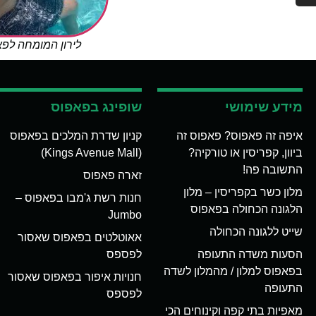
לירון המומחה לפ
מידע שימושי
שופינג בפאפוס
איפה זה פאפוס? פאפוס זה
קניון שדרת המלכים בפאפוס
ביוון, קפריסין או טורקיה?
(Kings Avenue Mall)
התשובה פה!
זארה פאפוס
מלון כשר בקפריסין – מלון
חנות רשת ג'מבו בפאפוס –
הלגונה הכחולה בפאפוס
Jumbo
שייט ללגונה הכחולה
אאוטלטים בפאפוס שאסור
הסעות משדה התעופה
לפספס
בפאפוס למלון / מהמלון לשדה
חנויות איפור בפאפוס שאסור
התעופה
לפספס
מאפיות בתי קפה וקינוחים הכי