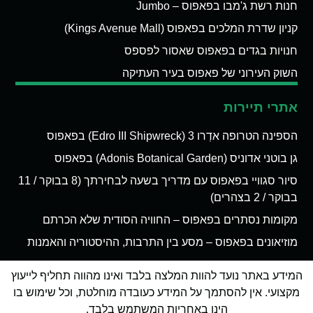
חנות רשת ג'מבו בפאפוס – Jumbo
קניון שדרת המלכים בפאפוס (Kings Avenue Mall)
חנויות בגדים בפאפוס שאסור לפספס
השוק העירוני של פאפוס בעיר העתיקה
אתרי תיירות
הספינה הטרופה אדְרו 3 (Edro III Shipwreck) בפאפוס
גן בוטני אדוניס (Adonis Botanical Garden) בפאפוס
סיור סגוויי בפאפוס עם מדריך בשעה לבחירתך (8 בבוקר / 11
בבוקר / 2 בצהרים)
מקומות נסתרים בפאפוס – החוויה הסודית שלא הכרתם
מוזיאונים בפאפוס – מסע בין התרבות, ההיסטוריה והאמנות
המידע באתר נועד להוות המלצה בלבד ואינו מהווה תחליף לייעוץ
מקצועי. אין להסתמך על המידע כעובדה מוחלטת, וכל שימוש בו
הינו באחריות המשתמש בלבד.