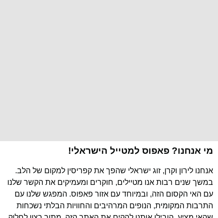
מי אנחנו? פאפוס למטייל הישראלי!
אנחנו לירון וקרן, זוג ישראלי שהפך את קפריסין למקום של הלב.
במשך שנים רבות אנו מטיילים, חוקרים ומעמיקים את הקשר שלנו
עם האי הקסום הזה, ובמיוחד עם אזור פאפוס. המפגש שלנו עם
התרבות המקומית, הנופים המרהיבים והחוויות הבלתי נשכחות
שהאי מציע, הובילו אותנו להקים את האתר הזה, מתוך רצון לחלוק