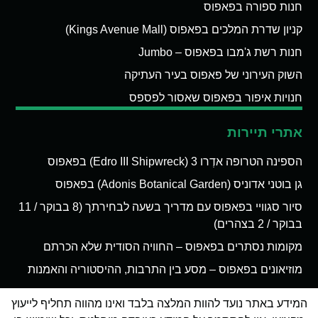
חנות ספורה בפאפוס
קניון שדרת המלכים בפאפוס (Kings Avenue Mall)
חנות רשת ג'מבו בפאפוס – Jumbo
השוק העירוני של פאפוס בעיר העתיקה
חנויות איפור בפאפוס שאסור לפספס
אתרי תיירות
הספינה הטרופה אדְרו 3 (Edro III Shipwreck) בפאפוס
גן בוטני אדוניס (Adonis Botanical Garden) בפאפוס
סיור סגוויי בפאפוס עם מדריך בשעה לבחירתך (8 בבוקר / 11
בבוקר / 2 בצהרים)
מקומות נסתרים בפאפוס – החוויה הסודית שלא הכרתם
מוזיאונים בפאפוס – מסע בין התרבות, ההיסטוריה והאמנות
המידע באתר נועד להוות המלצה בלבד ואינו מהווה תחליף לייעוץ