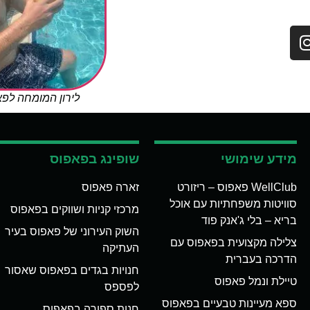
לירון המומחה לפ
מידע שימושי
שופינג בפאפוס
WellClub פאפוס – ריזורט
זארה פאפוס
סוויטות משפחתיות עם אוכל
מרכזי קניות ושווקים בפאפוס
בריא – בלי ג'אנק פוד
השוק העירוני של פאפוס בעיר
צלילה מקצועית בפאפוס עם
העתיקה
הדרכה בעברית
חנויות בגדים בפאפוס שאסור
טיילת ונמל פאפוס
לפספס
ספא מעיינות טבעיים בפאפוס
חנות ספורה בפאפוס