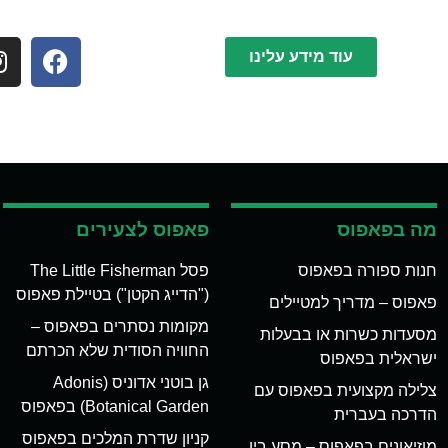
עוד מידע עלינו
מה בפאפוס
פאפוס לצעירים
חנות ספורה בפאפוס
פסל The Little Fisherman
("הדייג הקטן") בטיילת פאפוס
פאפוס – מדריך למטיילים
מקומות נסתרים בפאפוס –
מסעדות כשרות או בבעלות
החוויה הסודית שלא הכרתם
ישראלית בפאפוס
גן בוטני אדוניס (Adonis
צלילה מקצועית בפאפוס עם
Botanical Garden) בפאפוס
הדרכה בעברית
קניון שדרת המלכים בפאפוס
מוזיאונים בפאפוס – מסע בין