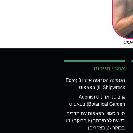
אפוס
אתרי תיירות
הספינה הטרופה אדְרו 3 (Edro
III Shipwreck) בפאפוס
גן בוטני אדוניס (Adonis
Botanical Garden) בפאפוס
סיור סגוויי בפאפוס עם מדריך
בשעה לבחירתך (8 בבוקר / 11
בבוקר / 2 בצהרים)