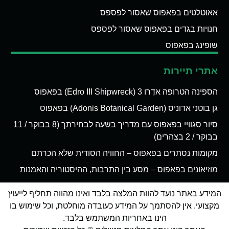
אאוטלטים בפאפוס שאסור לפספס
חנויות בגדים בפאפוס שאסור לפספס
שופינג בפאפוס
אתרי תיירות
הספינה הטרופה אדְרו 3 (Edro III Shipwreck) בפאפוס
גן בוטני אדוניס (Adonis Botanical Garden) בפאפוס
סיור סגוויי בפאפוס עם מדריך בשעה לבחירתך (8 בבוקר / 11
בבוקר / 2 בצהרים)
מקומות נסתרים בפאפוס – החוויה הסודית שלא הכרתם
מוזיאונים בפאפוס – מסע בין התרבות, ההיסטוריה והאמנות
המידע באתר נועד להוות המלצה בלבד ואינו מהווה תחליף לייעוץ
מקצועי. אין להסתמך על המידע כעובדה מוחלטת, וכל שימוש בו
הינו באחריות המשתמש בלבד.