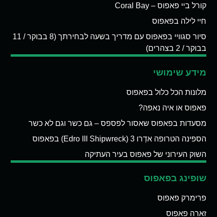
קורל ביי פאפוס – Coral Bay
חיי לילה בפאפוס
סיור סגוויי בפאפוס עם מדריך בשעה לבחירתך (8 בבוקר / 11
בבוקר / 2 בצהרים)
מידע שימושי
מלונות הכל כלול בפאפוס
פאפוס או איה נאפה?
מסעדות בפאפוס שאסור לפספס – גם כשר וגם לא כשר
הספינה הטרופה אדְרו 3 (Edro III Shipwreck) בפאפוס
השוק העירוני של פאפוס בעיר העתיקה
שופינג בפאפוס
פרימרק פאפוס
זארה פאפוס