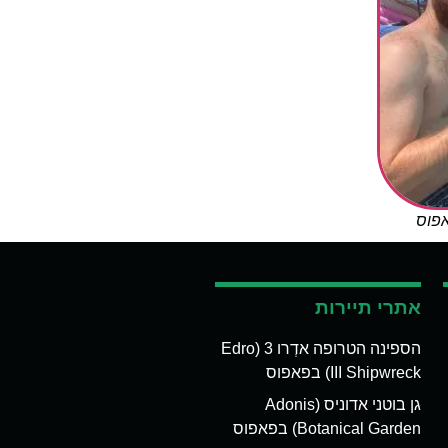
אפוס
אתרי תיירות
הספינה הטרופה אדְרו 3 (Edro
III Shipwreck) בפאפוס
גן בוטני אדוניס (Adonis
Botanical Garden) בפאפוס