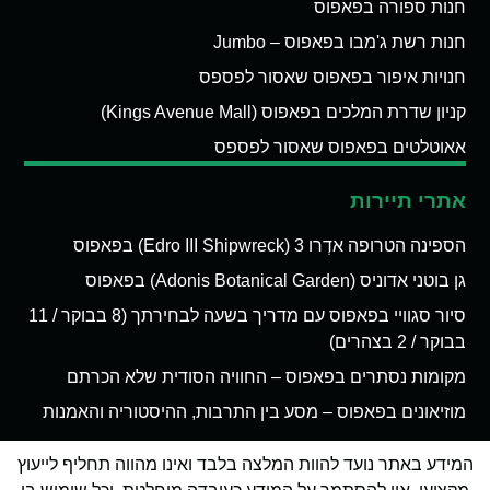
חנות ספורה בפאפוס
חנות רשת ג'מבו בפאפוס – Jumbo
חנויות איפור בפאפוס שאסור לפספס
קניון שדרת המלכים בפאפוס (Kings Avenue Mall)
אאוטלטים בפאפוס שאסור לפספס
אתרי תיירות
הספינה הטרופה אדְרו 3 (Edro III Shipwreck) בפאפוס
גן בוטני אדוניס (Adonis Botanical Garden) בפאפוס
סיור סגוויי בפאפוס עם מדריך בשעה לבחירתך (8 בבוקר / 11
בבוקר / 2 בצהרים)
מקומות נסתרים בפאפוס – החוויה הסודית שלא הכרתם
מוזיאונים בפאפוס – מסע בין התרבות, ההיסטוריה והאמנות
המידע באתר נועד להוות המלצה בלבד ואינו מהווה תחליף לייעוץ