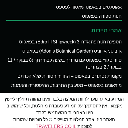
אאוטלטים בפאפוס שאסור לפספס
חנות ספורה בפאפוס
אתרי תיירות
הספינה הטרופה אדְרו 3 (Edro III Shipwreck) בפאפוס
גן בוטני אדוניס (Adonis Botanical Garden) בפאפוס
סיור סגוויי בפאפוס עם מדריך בשעה לבחירתך (8 בבוקר / 11
בבוקר / 2 בצהרים)
מקומות נסתרים בפאפוס – החוויה הסודית שלא הכרתם
מוזיאונים בפאפוס – מסע בין התרבות, ההיסטוריה והאמנות
המידע באתר נועד להוות המלצה בלבד ואינו מהווה תחליף לייעוץ
מקצועי. אין להסתמך על המידע כעובדה מוחלטת, וכל שימוש בו
הינו באחריות המשתמש בלבד.
האתר הינו אתר המלצות מטיילים © כל הזכויות שמורות
לסוכנות
TRAVELERS.CO.IL