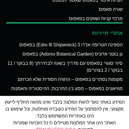
חנויות איפור בפאפוס שאסור לפספס
זארה פאפוס
מרכזי קניות ושווקים בפאפוס
אתרי תיירות
הספינה הטרופה אדְרו 3 (Edro III Shipwreck) בפאפוס
גן בוטני אדוניס (Adonis Botanical Garden) בפאפוס
סיור סגוויי בפאפוס עם מדריך בשעה לבחירתך (8 בבוקר / 11
בבוקר / 2 בצהרים)
מקומות נסתרים בפאפוס – החוויה הסודית שלא הכרתם
מוזיאונים בפאפוס – מסע בין התרבות, ההיסטוריה והאמנות
המידע באתר נועד להוות המלצה בלבד ואינו מהווה תחליף לייעוץ
מקצועי. אין להסתמך על המידע כעובדה מוחלטת, וכל שימוש בו
הינו באחריות המשתמש בלבד.
האתר הינו אתר המלצות מטיילים © כל הזכויות שמורות