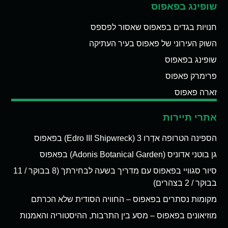
שופינג בפאפוס
חנויות בגדים בפאפוס שאסור לפספס
השוק העירוני של פאפוס בעיר העתיקה
שופינג בפאפוס
פרימרק פאפוס
זארה פאפוס
אתרי תיירות
הספינה הטרופה אדְרו 3 (Edro III Shipwreck) בפאפוס
גן בוטני אדוניס (Adonis Botanical Garden) בפאפוס
סיור סגוויי בפאפוס עם מדריך בשעה לבחירתך (8 בבוקר / 11
בבוקר / 2 בצהרים)
מקומות נסתרים בפאפוס – החוויה הסודית שלא הכרתם
מוזיאונים בפאפוס – מסע בין התרבות, ההיסטוריה והאמנות