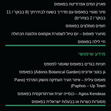
פארק המים אפרודיטה בפאפוס
סיור סגוויי בפאפוס עם מדריך בשעה לבחירתך (8 בבוקר / 11
בבוקר / 2 בצהרים)
חופים מומלצים בפאפוס
מהעיר פאפוס – יום טיול לשמורת אקמאס והלגונה הכחולה
חיי לילה בפאפוס
מידע שימושי
חנויות בגדים בפאפוס שאסור לפספס
גן בוטני אדוניס (Adonis Botanical Garden) בפאפוס
פאפוס עילית – איזור העיר העתיקה והשוק המרכזי (Pano
Paphos – Up Town)
Agios Kendeas – כנסייה יוונית אורתודוקסית בפאפוס
מסעדות כשרות או בבעלות ישראלית בפאפוס