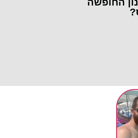
נון החופשה
?