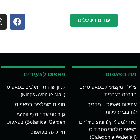
עוד מידע עלינו
מה בפאפוס
פאפוס לצעירים
צלילה מקצועית בפאפוס עם
קניון שדרת המלכים בפאפוס
הדרכה בעברית
(Kings Avenue Mall)
עתיקות פאפוס – מדריך
חופים מומלצים בפאפוס
לחובבי עתיקות
גן בוטני אדוניס (Adonis
סיור למפלי קלדוניה: טיול יום
Botanical Garden) בפאפוס
מפאפוס להרי הטרודוס
חיי לילה בפאפוס
(Caledonia Waterfall)