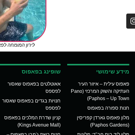
לירון המומחה לפ
מידע שימושי
שופינג בפאפוס
פאפוס עילית – איזור העיר
אאוטלטים בפאפוס שאסור
העתיקה והשוק המרכזי (Pano
לפספס
Paphos – Up Town)
חנויות בגדים בפאפוס שאסור
חנות ספורה בפאפוס
לפספס
מלון פאפוס גארדן קפריסין
קניון שדרת המלכים בפאפוס
(Kings Avenue Mall)
(Paphos Gardens)
מלון ליד בית חב"ד: מלונות
חנות רשת ג'מבו בפאפוס –