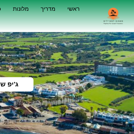
ראשי
מדריך
מלונות
כ
ג'יפ ש