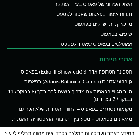
השוק העירוני של פאפוס בעיר העתיקה
חנויות איפור בפאפוס שאסור לפספס
מרכזי קניות ושווקים בפאפוס
שופינג בפאפוס
אאוטלטים בפאפוס שאסור לפספס
אתרי תיירות
הספינה הטרופה אדְרו 3 (Edro III Shipwreck) בפאפוס
גן בוטני אדוניס (Adonis Botanical Garden) בפאפוס
סיור סגוויי בפאפוס עם מדריך בשעה לבחירתך (8 בבוקר / 11
בבוקר / 2 בצהרים)
מקומות נסתרים בפאפוס – החוויה הסודית שלא הכרתם
מוזיאונים בפאפוס – מסע בין התרבות, ההיסטוריה והאמנות
המידע באתר נועד להוות המלצה בלבד ואינו מהווה תחליף לייעוץ