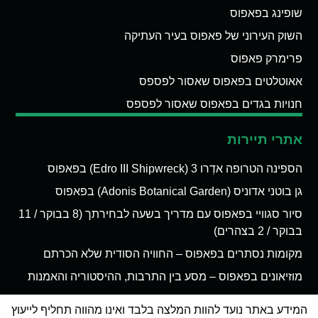
שופינג בפאפוס
השוק העירוני של פאפוס בעיר העתיקה
פרימרק פאפוס
אאוטלטים בפאפוס שאסור לפספס
חנויות בגדים בפאפוס שאסור לפספס
אתרי תיירות
הספינה הטרופה אדְרו 3 (Edro III Shipwreck) בפאפוס
גן בוטני אדוניס (Adonis Botanical Garden) בפאפוס
סיור סגוויי בפאפוס עם מדריך בשעה לבחירתך (8 בבוקר / 11
בבוקר / 2 בצהרים)
מקומות נסתרים בפאפוס – החוויה הסודית שלא הכרתם
מוזיאונים בפאפוס – מסע בין התרבות, ההיסטוריה והאמנות
המידע באתר נועד להוות המלצה בלבד ואינו מהווה תחליף לייעוץ