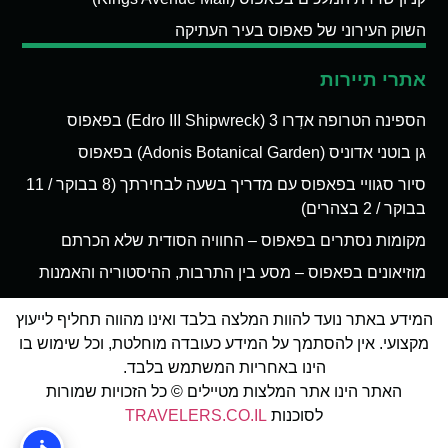
השוק העירוני של פאפוס בעיר העתיקה
אתרי תיירות
הספינה הטרופה אדְרו 3 (Edro III Shipwreck) בפאפוס
גן בוטני אדוניס (Adonis Botanical Garden) בפאפוס
סיור סגוויי בפאפוס עם מדריך בשעה לבחירתך (8 בבוקר / 11
בבוקר / 2 בצהרים)
מקומות נסתרים בפאפוס – החוויה הסודית שלא הכרתם
מוזיאונים בפאפוס – מסע בין התרבות, ההיסטוריה והאמנות
המידע באתר נועד להוות המלצה בלבד ואינו מהווה תחליף לייעוץ
מקצועי. אין להסתמך על המידע כעובדה מוחלטת, וכל שימוש בו
הינו באחריות המשתמש בלבד.
האתר הינו אתר המלצות מטיילים © כל הזכויות שמורות
לסוכנות
TRAVELERS.CO.IL