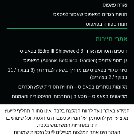
זארה פאפוס
חנויות בגדים בפאפוס שאסור לפספס
חנות ספורה בפאפוס
אתרי תיירות
הספינה הטרופה אדְרו 3 (Edro III Shipwreck) בפאפוס
גן בוטני אדוניס (Adonis Botanical Garden) בפאפוס
סיור סגוויי בפאפוס עם מדריך בשעה לבחירתך (8 בבוקר / 11
בבוקר / 2 בצהרים)
מקומות נסתרים בפאפוס – החוויה הסודית שלא הכרתם
מוזיאונים בפאפוס – מסע בין התרבות, ההיסטוריה והאמנות
המידע באתר נועד להוות המלצה בלבד ואינו מהווה תחליף לייעוץ
מקצועי. אין להסתמך על המידע כעובדה מוחלטת, וכל שימוש בו
הינו באחריות המשתמש בלבד.
האתר הינו אתר המלצות מטיילים © כל הזכויות שמורות