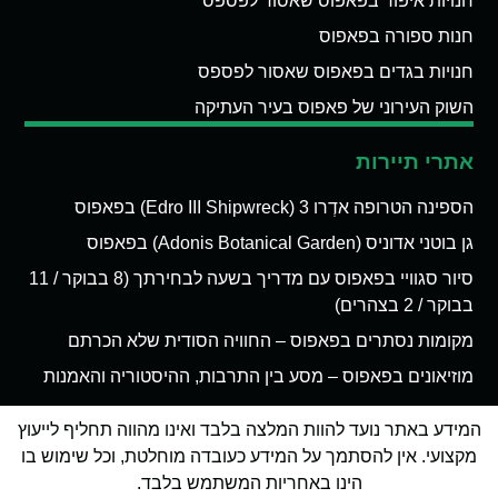
חנויות איפור בפאפוס שאסור לפספס
חנות ספורה בפאפוס
חנויות בגדים בפאפוס שאסור לפספס
השוק העירוני של פאפוס בעיר העתיקה
אתרי תיירות
הספינה הטרופה אדְרו 3 (Edro III Shipwreck) בפאפוס
גן בוטני אדוניס (Adonis Botanical Garden) בפאפוס
סיור סגוויי בפאפוס עם מדריך בשעה לבחירתך (8 בבוקר / 11
בבוקר / 2 בצהרים)
מקומות נסתרים בפאפוס – החוויה הסודית שלא הכרתם
מוזיאונים בפאפוס – מסע בין התרבות, ההיסטוריה והאמנות
המידע באתר נועד להוות המלצה בלבד ואינו מהווה תחליף לייעוץ
מקצועי. אין להסתמך על המידע כעובדה מוחלטת, וכל שימוש בו
הינו באחריות המשתמש בלבד.