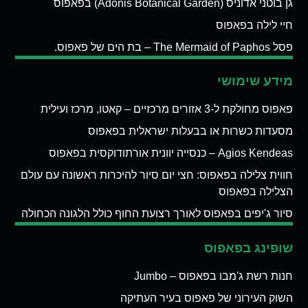
גן בוטני אדוניס (Adonis Botanical Garden) בפאפוס
חיי לילה בפאפוס
פסל The Mermaid of Paphos – בת הים של פאפוס.
מידע שימושי
פאפוס מחולקת ל-3 אזורים מרכזיים – קאטו, מרכז ועילית
מסעדות כשרות או בבעלות ישראלית בפאפוס
Agios Kendeas – כנסייה יוונית אורתודוקסית בפאפוס
חווית צלילה בפאפוס: חצי יום סיור להיכרות ראשונה עם עולם
הצלילה בפאפוס
סיור ג'יפים בפאפוס לאורך רצועת החוף כולל הלגונה הכחולה
שופינג בפאפוס
חנות רשת ג'מבו בפאפוס – Jumbo
השוק העירוני של פאפוס בעיר העתיקה