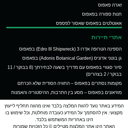
זארה פאפוס
חנות ספורה בפאפוס
אאוטלטים בפאפוס שאסור לפספס
אתרי תיירות
הספינה הטרופה אדְרו 3 (Edro III Shipwreck) בפאפוס
גן בוטני אדוניס (Adonis Botanical Garden) בפאפוס
סיור סגוויי בפאפוס עם מדריך בשעה לבחירתך (8 בבוקר / 11
בבוקר / 2 בצהרים)
מקומות נסתרים בפאפוס – החוויה הסודית שלא הכרתם
מוזיאונים בפאפוס – מסע בין התרבות, ההיסטוריה והאמנות
המידע באתר נועד להוות המלצה בלבד ואינו מהווה תחליף לייעוץ
מקצועי. אין להסתמך על המידע כעובדה מוחלטת, וכל שימוש בו
הינו באחריות המשתמש בלבד.
האתר הינו אתר המלצות מטיילים © כל הזכויות שמורות