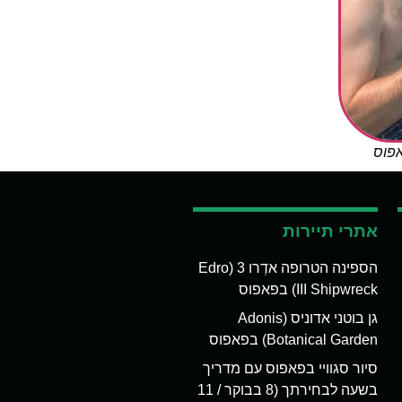
אפוס
אתרי תיירות
הספינה הטרופה אדְרו 3 (Edro
III Shipwreck) בפאפוס
גן בוטני אדוניס (Adonis
Botanical Garden) בפאפוס
סיור סגוויי בפאפוס עם מדריך
בשעה לבחירתך (8 בבוקר / 11