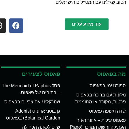
הטוב שגילינו עם המטיילים הישראלים.
עוד מידע עלינו
מה בפאפוס
פאפוס לצעירים
ספורט ימי בפאפוס
פסל The Mermaid of Paphos
– בת הים של פאפוס.
מלונות עם בריכה בפאפוס
פרטית, מקורה או מחוממת
שנורקלינג עם צבי ים בפאפוס
שדה תעופה פאפוס
גן בוטני אדוניס (Adonis
Botanical Garden) בפאפוס
פאפוס עילית – איזור העיר
העתיקה והשוק המרכזי (Pano
שייט ללגונה הכחולה