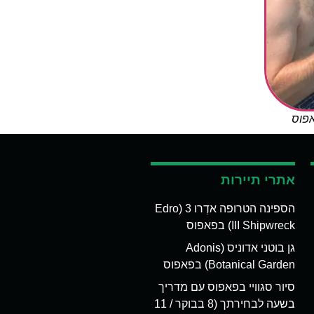
אפוס
אתרי תיירות
הספינה הטרופה אדְרו 3 (Edro
III Shipwreck) בפאפוס
גן בוטני אדוניס (Adonis
Botanical Garden) בפאפוס
סיור סגוויי בפאפוס עם מדריך
בשעה לבחירתך (8 בבוקר / 11