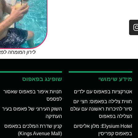
לירון המומחה לפ
מידע שימושי
שופינג בפאפוס
אטרקציות בפאפוס עם ילדים
חנויות איפור בפאפוס שאסור
לפספס
חווית צלילה בפאפוס: חצי יום
סיור להיכרות ראשונה עם עולם
השוק העירוני של פאפוס בעיר
הצלילה בפאפוס
העתיקה
Elysium Hotel: מלון אליסיום
קניון שדרת המלכים בפאפוס
בפאפוס קפריסין
(Kings Avenue Mall)