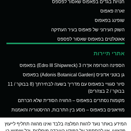
חנויות בגדים בפאפוס שאסור לפספס
זארה פאפוס
שופינג בפאפוס
השוק העירוני של פאפוס בעיר העתיקה
אאוטלטים בפאפוס שאסור לפספס
אתרי תיירות
הספינה הטרופה אדְרו 3 (Edro III Shipwreck) בפאפוס
גן בוטני אדוניס (Adonis Botanical Garden) בפאפוס
סיור סגוויי בפאפוס עם מדריך בשעה לבחירתך (8 בבוקר / 11
בבוקר / 2 בצהרים)
מקומות נסתרים בפאפוס – החוויה הסודית שלא הכרתם
מוזיאונים בפאפוס – מסע בין התרבות, ההיסטוריה והאמנות
המידע באתר נועד להוות המלצה בלבד ואינו מהווה תחליף לייעוץ
מקצועי. אין להסתמך על המידע כעובדה מוחלטת, וכל שימוש בו