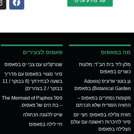
עוד מידע עלינו
מה בפאפוס
פאפוס לצעירים
מלון ליד בית חב"ד: מלונות
שנורקלינג עם צבי ים בפאפוס
כשרים בפאפוס
סיור סגוויי בפאפוס עם מדריך
גן בוטני אדוניס (Adonis
בשעה לבחירתך (8 בבוקר / 11
Botanical Garden) בפאפוס
בבוקר / 2 בצהרים)
מקומות נסתרים בפאפוס –
פסל The Mermaid of Paphos
החוויה הסודית שלא הכרתם
– בת הים של פאפוס.
חווית צלילה בפאפוס: חצי יום
שייט ללגונה הכחולה
סיור להיכרות ראשונה עם עולם
חיי לילה בפאפוס
הצלילה בפאפוס