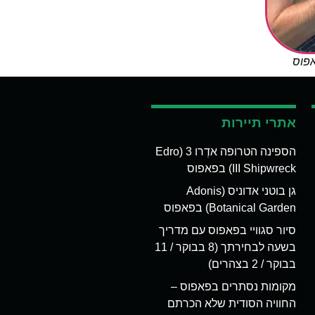
אפוס
אתרי תיירות
הספינה הטרופה אדְרו 3 (Edro
III Shipwreck) בפאפוס
גן בוטני אדוניס (Adonis
Botanical Garden) בפאפוס
סיור סגוויי בפאפוס עם מדריך
בשעה לבחירתך (8 בבוקר / 11
בבוקר / 2 בצהרים)
מקומות נסתרים בפאפוס –
החוויה הסודית שלא הכרתם