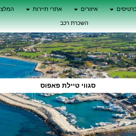
רטיסים
איזורים
אתרי תיירות
המלצו
השכרת רכב
סגווי טיילת פאפוס