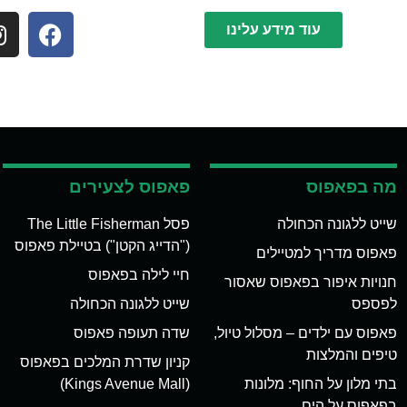
עוד מידע עלינו
מה בפאפוס
פאפוס לצעירים
שייט ללגונה הכחולה
פסל The Little Fisherman
("הדייג הקטן") בטיילת פאפוס
פאפוס מדריך למטיילים
חיי לילה בפאפוס
חנויות איפור בפאפוס שאסור
לפספס
שייט ללגונה הכחולה
פאפוס עם ילדים – מסלול טיול,
שדה תעופה פאפוס
טיפים והמלצות
קניון שדרת המלכים בפאפוס
בתי מלון על החוף: מלונות
(Kings Avenue Mall)
בפאפוס על הים