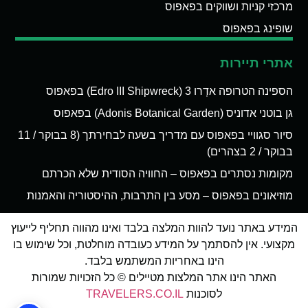
מרכזי קניות ושווקים בפאפוס
שופינג בפאפוס
אתרי תיירות
הספינה הטרופה אדְרו 3 (Edro III Shipwreck) בפאפוס
גן בוטני אדוניס (Adonis Botanical Garden) בפאפוס
סיור סגוויי בפאפוס עם מדריך בשעה לבחירתך (8 בבוקר / 11
בבוקר / 2 בצהרים)
מקומות נסתרים בפאפוס – החוויה הסודית שלא הכרתם
מוזיאונים בפאפוס – מסע בין התרבות, ההיסטוריה והאמנות
המידע באתר נועד להוות המלצה בלבד ואינו מהווה תחליף לייעוץ
מקצועי. אין להסתמך על המידע כעובדה מוחלטת, וכל שימוש בו
הינו באחריות המשתמש בלבד.
האתר הינו אתר המלצות מטיילים © כל הזכויות שמורות
לסוכנות
TRAVELERS.CO.IL