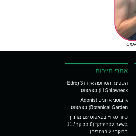
אפוס
אתרי תיירות
הספינה הטרופה אדְרו 3 (Edro
III Shipwreck) בפאפוס
גן בוטני אדוניס (Adonis
Botanical Garden) בפאפוס
סיור סגוויי בפאפוס עם מדריך
בשעה לבחירתך (8 בבוקר / 11
בבוקר / 2 בצהרים)