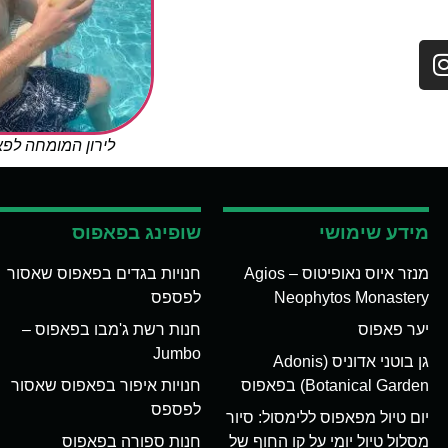
לירון המומחה לפ
מידע שימושי
שופינג בפאפוס
מנזר איוס נאופיטוס – Agios
חנויות בגדים בפאפוס שאסור
Neophytos Monastery
לפספס
יער פאפוס
חנות רשת ג'מבו בפאפוס –
Jumbo
גן בוטני אדוניס (Adonis
Botanical Garden) בפאפוס
חנויות איפור בפאפוס שאסור
לפספס
יום טיול מפאפוס ללימסול: סיור
מסלול טיול יומי על קו החוף של
חנות ספורה בפאפוס