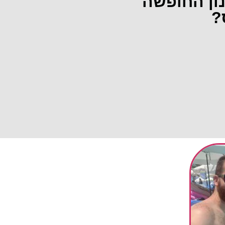
נון החופשה
?