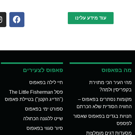
עוד מידע עלינו
מה בפאפוס
פאפוס לצעירים
מהי העיר הכי מתוירת
חיי לילה בפאפוס
בקפריסין ולמה?
פסל The Little Fisherman
מקומות נסתרים בפאפוס –
("הדייג הקטן") בטיילת פאפוס
החוויה הסודית שלא הכרתם
ספורט ימי בפאפוס
חנויות בגדים בפאפוס שאסור
שייט ללגונה הכחולה
לפספס
סיור סגווי בפאפוס
מסעדות דגים מומלצות