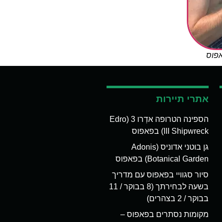
אפוס
אתרי תיירות
הספינה הטרופה אדְרו 3 (Edro
III Shipwreck) בפאפוס
גן בוטני אדוניס (Adonis
Botanical Garden) בפאפוס
סיור סגוויי בפאפוס עם מדריך
בשעה לבחירתך (8 בבוקר / 11
בבוקר / 2 בצהרים)
מקומות נסתרים בפאפוס –