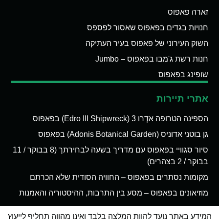
זארה פאפוס
חנויות בגדים בפאפוס שאסור לפספס
השוק העירוני של פאפוס בעיר העתיקה
חנות רשת ג'מבו בפאפוס – Jumbo
שופינג בפאפוס
אתרי תיירות
הספינה הטרופה אדְרו 3 (Edro III Shipwreck) בפאפוס
גן בוטני אדוניס (Adonis Botanical Garden) בפאפוס
סיור סגוויי בפאפוס עם מדריך בשעה לבחירתך (8 בבוקר / 11
בבוקר / 2 בצהרים)
מקומות נסתרים בפאפוס – החוויה הסודית שלא הכרתם
מוזיאונים בפאפוס – מסע בין התרבות, ההיסטוריה והאמנות
המידע באתר נועד להוות המלצה בלבד ואינו מהווה תחליף לייעוץ