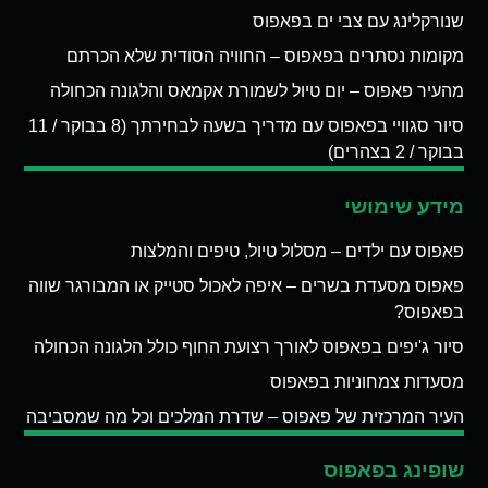
שנורקלינג עם צבי ים בפאפוס
מקומות נסתרים בפאפוס – החוויה הסודית שלא הכרתם
מהעיר פאפוס – יום טיול לשמורת אקמאס והלגונה הכחולה
סיור סגוויי בפאפוס עם מדריך בשעה לבחירתך (8 בבוקר / 11
בבוקר / 2 בצהרים)
מידע שימושי
פאפוס עם ילדים – מסלול טיול, טיפים והמלצות
פאפוס מסעדת בשרים – איפה לאכול סטייק או המבורגר שווה
בפאפוס?
סיור ג'יפים בפאפוס לאורך רצועת החוף כולל הלגונה הכחולה
מסעדות צמחוניות בפאפוס
העיר המרכזית של פאפוס – שדרת המלכים וכל מה שמסביבה
שופינג בפאפוס