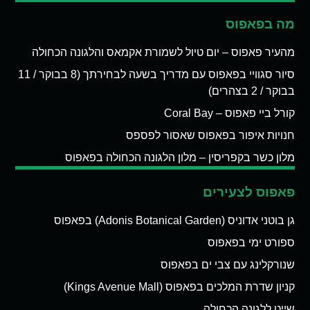
מה בפאפוס
מהעיר פאפוס – יום טיול לשמורת אקמאס והלגונה הכחולה
סיור סגוויי בפאפוס עם מדריך בשעה לבחירתך (8 בבוקר / 11
בבוקר / 2 בצהרים)
קורל ביי פאפוס – Coral Bay
חנויות איפור בפאפוס שאסור לפספס
מלון כשר בקפריסין – מלון הלגונה הכחולה בפאפוס
פאפוס לצעירים
גן בוטני אדוניס (Adonis Botanical Garden) בפאפוס
ספורט ימי בפאפוס
שנורקלינג עם צבי ים בפאפוס
קניון שדרת המלכים בפאפוס (Kings Avenue Mall)
שייט ללגונה הכחולה