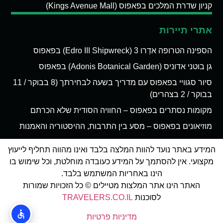
קניון שדרת המלכים בפאפוס (Kings Avenue Mall)
אתרי תיירות
הספינה הטרופה אדְרו 3 (Edro III Shipwreck) בפאפוס
גן בוטני אדוניס (Adonis Botanical Garden) בפאפוס
סיור סגוויי בפאפוס עם מדריך בשעה לבחירתך (8 בבוקר / 11
בבוקר / 2 בצהרים)
מקומות נסתרים בפאפוס – החוויה הסודית שלא הכרתם
מוזיאונים בפאפוס – מסע בין התרבות, ההיסטוריה והאמנות
המידע באתר נועד להוות המלצה בלבד ואינו מהווה תחליף לייעוץ
מקצועי. אין להסתמך על המידע כעובדה מוחלטת, וכל שימוש בו
הינו באחריות המשתמש בלבד.
האתר הינו אתר המלצות מטיילים © כל הזכויות שמורות
לסוכנות
TRAVELERS.CO.IL
מדיניות פרטיות