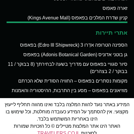
זארה פאפוס
קניון שדרת המלכים בפאפוס (Kings Avenue Mall)
אתרי תיירות
הספינה הטרופה אדְרו 3 (Edro III Shipwreck) בפאפוס
גן בוטני אדוניס (Adonis Botanical Garden) בפאפוס
סיור סגוויי בפאפוס עם מדריך בשעה לבחירתך (8 בבוקר / 11
בבוקר / 2 בצהרים)
מקומות נסתרים בפאפוס – החוויה הסודית שלא הכרתם
מוזיאונים בפאפוס – מסע בין התרבות, ההיסטוריה והאמנות
המידע באתר נועד להוות המלצה בלבד ואינו מהווה תחליף לייעוץ
מקצועי. אין להסתמך על המידע כעובדה מוחלטת, וכל שימוש בו
הינו באחריות המשתמש בלבד.
האתר הינו אתר המלצות מטיילים © כל הזכויות שמורות
לסוכנות
TRAVELERS.CO.IL