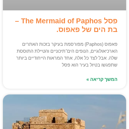
פסל The Mermaid of Paphos –
בת הים של פאפוס.
פאפוס (Paphos) מפורסמת בעיקר בזכות האתרים
הארכיאולוגיים, הנופים הים־תיכוניים והטיילת התוססת
שלה. אבל לצד כל אלה, אחד המראות הייחודיים ביותר
שתפגשו בטיול בעיר הוא פסל
המשך קריאה »