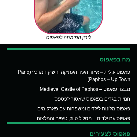
לירון המומחה לפאפוס
מה בפאפוס
פאפוס עילית – איזור העיר העתיקה והשוק המרכזי (Pano
Paphos – Up Town)
מבצר פאפוס – Medieval Castle of Paphos
חנויות בגדים בפאפוס שאסור לפספס
פאפוס מלונות לילדים ומשפחות עם פארק מים
פאפוס עם ילדים – מסלול טיול, טיפים והמלצות
פאפוס לצעירים