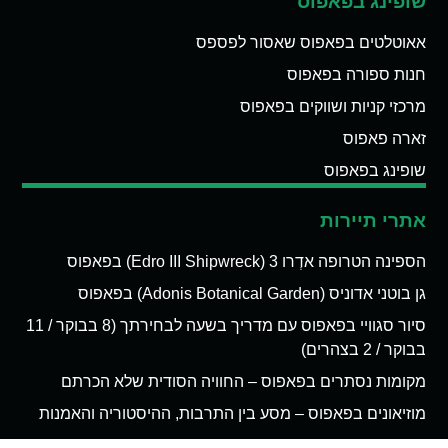
שופינג בפאפוס
אאוטלטים בפאפוס שאסור לפספס
חנות ספורה בפאפוס
מרכזי קניות ושווקים בפאפוס
זארה פאפוס
שופינג בפאפוס
אתרי תיירות
הספינה הטרופה אדְרו 3 (Edro III Shipwreck) בפאפוס
גן בוטני אדוניס (Adonis Botanical Garden) בפאפוס
סיור סגוויי בפאפוס עם מדריך בשעה לבחירתך (8 בבוקר / 11
בבוקר / 2 בצהרים)
מקומות נסתרים בפאפוס – החוויה הסודית שלא הכרתם
מוזיאונים בפאפוס – מסע בין התרבות, ההיסטוריה והאמנות