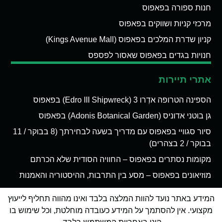
חנות ספורה בפאפוס
מרכזי קניות ושווקים בפאפוס
קניון שדרת המלכים בפאפוס (Kings Avenue Mall)
חנויות בגדים בפאפוס שאסור לפספס
אתרי תיירות
הספינה הטרופה אדְרו 3 (Edro III Shipwreck) בפאפוס
גן בוטני אדוניס (Adonis Botanical Garden) בפאפוס
סיור סגוויי בפאפוס עם מדריך בשעה לבחירתך (8 בבוקר / 11
בבוקר / 2 בצהרים)
מקומות נסתרים בפאפוס – החוויה הסודית שלא הכרתם
מוזיאונים בפאפוס – מסע בין התרבות, ההיסטוריה והאמנות
המידע באתר נועד להוות המלצה בלבד ואינו מהווה תחליף לייעוץ
מקצועי. אין להסתמך על המידע כעובדה מוחלטת, וכל שימוש בו